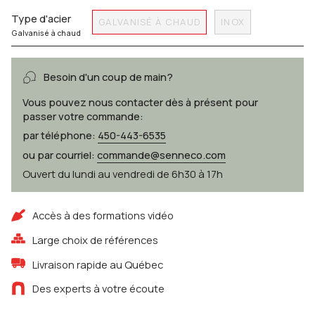
Type d'acier
GALVANISÉ À CHAUD
INOX
Galvanisé à chaud
Besoin d'un coup de main?
Vous pouvez nous contacter dès à présent pour
passer votre commande:
par téléphone:
450-443-6535
ou par courriel:
commande@senneco.com
Ouvert du lundi au vendredi de 6h30 à 17h
Accès à des formations vidéo
Large choix de références
Livraison rapide au Québec
Des experts à votre écoute