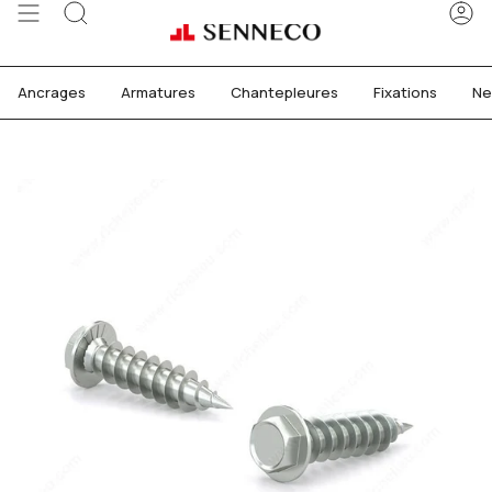
Passer
Recherche
C
au
contenu
de
Ancrages
Armatures
Chantepleures
Fixations
Ne
la
page