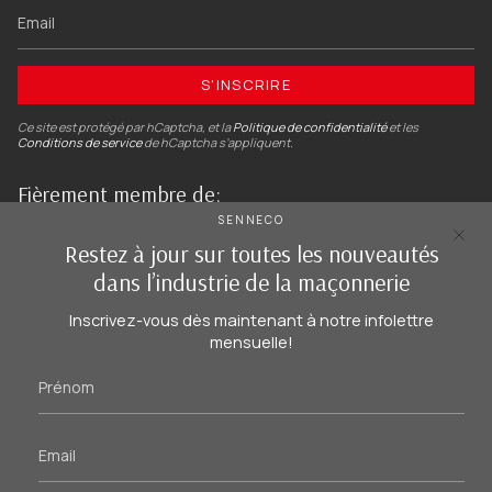
S'INSCRIRE
Ce site est protégé par hCaptcha, et la
Politique de confidentialité
et les
Conditions de service
de hCaptcha s’appliquent.
Fièrement membre de:
SENNECO
Restez à jour sur toutes les nouveautés
dans l’industrie de la maçonnerie
Inscrivez-vous dès maintenant à notre infolettre
mensuelle!
Instagram
Facebook
Linkedin
Langue
FR