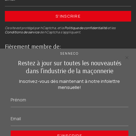
S'INSCRIRE
Ce site est protégé par hCaptcha, et la
Politique de confidentialité
et les
Conditions de service
de hCaptcha s’appliquent.
Fièrement membre de:
SENNECO
Restez à jour sur toutes les nouveautés
dans l’industrie de la maçonnerie
Inscrivez-vous dès maintenant à notre infolettre
mensuelle!
Instagram
Facebook
Linkedin
Langue
FR
S'INSCRIRE