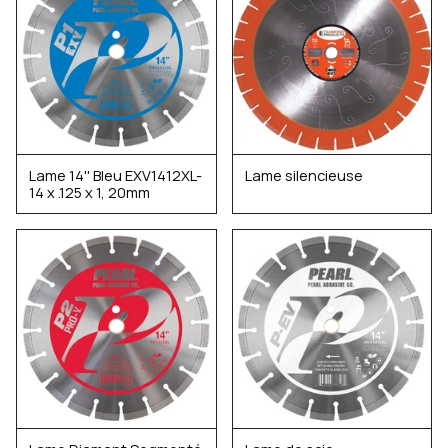
Lame 14'' Bleu EXV1412XL-
Lame silencieuse
14 x .125 x 1, 20mm