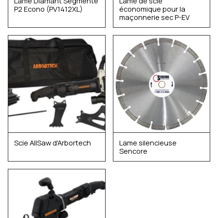
Lame Diamant Segmenté
Lame de scie
P2 Econo (PV1412XL)
économique pour la
maçonnerie sec P-EV
Scie AllSaw d'Arbortech
Lame silencieuse
Sencore