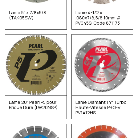
Lame 5" x 7/8x5/8
Lame 4-1/2 x
(TAK05SW)
.080x7/8,5/8 10mm #
PV045S. Code 871173
Lame 20" Pearl P5 pour
Lame Diamant 14'' Turbo
Brique Dure (LW20NSP)
Haute-Vitesse PRO-V
PV1412HS