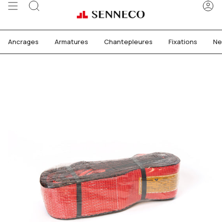
Passer
Recherche
C
au
contenu
de
Ancrages
Armatures
Chantepleures
Fixations
Ne
la
page